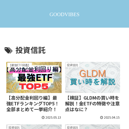
GOODVIBES
投資信託
【最強ETF図鑑】
投資信託
【高分配金利回り編】最
【検証】GLDMの買い時を
強ETFランキングTOP5！
解説！金ETFの特徴や注意
全部まとめて一挙紹介！
点はなに？
2025.05.13
2025.04.15
投資信託
投資信託