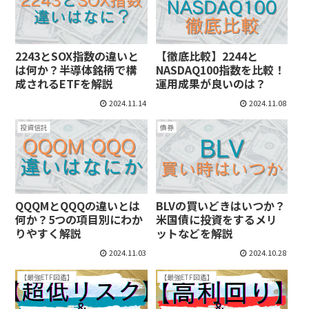
2243とSOX指数の違いと
【徹底比較】2244と
は何か？半導体銘柄で構
NASDAQ100指数を比較！
成されるETFを解説
運用成果が良いのは？
2024.11.14
2024.11.08
投資信託
債券
QQQMとQQQの違いとは
BLVの買いどきはいつか？
何か？5つの項目別にわか
米国債に投資をするメリ
りやすく解説
ットなどを解説
2024.11.03
2024.10.28
【最強ETF図鑑】
【最強ETF図鑑】