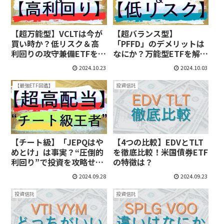
【超万能型】VCLTは今が
【超バランス型】
買い時か？低リスク＆高
「PFFD」のデメリットは
利回りの攻守兼備ETFを解
なにか？万能型ETFを解
説！
説！
2024.10.23
2024.10.03
【最強ETF図鑑】
投資信託
【チート級】「JEPQはや
【4つの比較】EDVとTLT
めとけ」は事実？“圧倒的
を徹底比較！米国債券ETF
利回り”で投資を攻略せ
の特徴は？
よ！
2024.09.28
2024.09.23
投資信託
投資信託