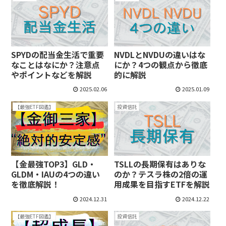
SPYDの配当金生活で重要
NVDLとNVDUの違いはな
なことはなにか？注意点
にか？4つの観点から徹底
やポイントなどを解説
的に解説
2025.02.06
2025.01.09
【最強ETF図鑑】
投資信託
【金最強TOP3】GLD・
TSLLの長期保有はありな
GLDM・IAUの4つの違い
のか？テスラ株の2倍の運
を徹底解説！
用成果を目指すETFを解説
2024.12.31
2024.12.22
【最強ETF図鑑】
投資信託