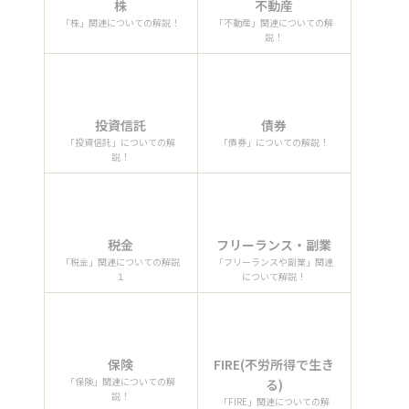
株
不動産
「株」関連についての解説！
「不動産」関連についての解
説！
投資信託
債券
「投資信託」についての解
「債券」についての解説！
説！
税金
フリーランス・副業
「税金」関連についての解説
「フリーランスや副業」関連
１
について解説！
保険
FIRE(不労所得で生き
「保険」関連についての解
る)
説！
「FIRE」関連についての解